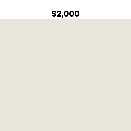
$2,000
Adhésion annuelle
Senior
(60 +)
$3,150
Adhésion annuelle